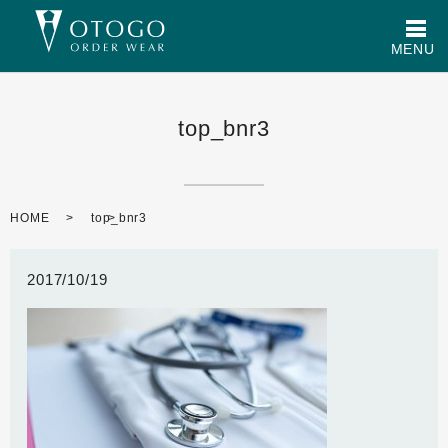
メ
MENU
top_bnr3
HOME
top_bnr3
2017/10/19