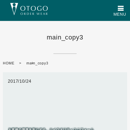
メ
MENU
main_copy3
HOME
main_copy3
2017/10/24