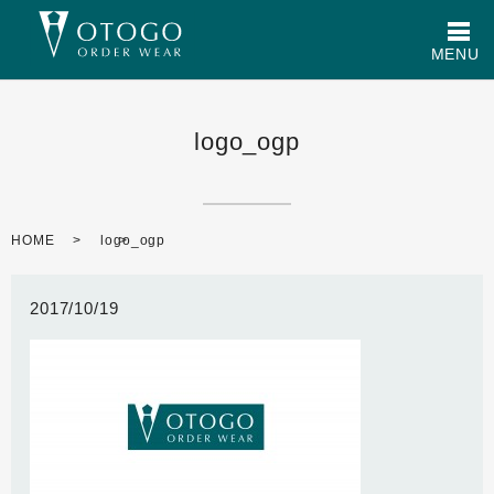
メ
MENU
logo_ogp
HOME
logo_ogp
2017/10/19